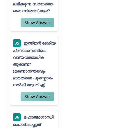
ലഭിക്കുന്ന സമയത്തെ
വൈസ്രോയ് ആര്?
Show Answer
35
ഇന്ത്യൻ ദേശീയ
പ്രസ്ഥാനത്തിലെ
വന്ദ്യവയോധിക
ആരാണ്?
(മരണാനന്തരവും
ഭാരതരത്ന പുരസ്കാരം
നൽകി ആദരിച്ചു)
Show Answer
36
മഹാത്മാഗാന്ധി
കൊല്ലപ്പെട്ടത്