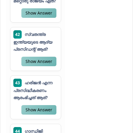
മറ്റൊരു രാജ്യം ഏത്?
Show Answer
42
സ്വതന്ത്ര
ഇന്ത്യയുടെ ആദ്യ
പ്രസിഡന്റ് ആര്?
Show Answer
43
ഹരിജൻ എന്ന
പ്രസിദ്ധീകരണം
ആരംഭിച്ചത് ആര്?
Show Answer
44
ഗാന്ധിജി