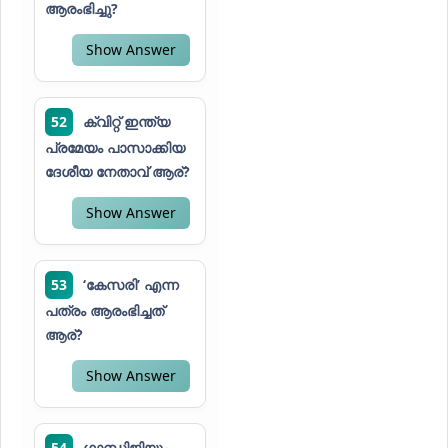
ആരംഭിച്ചു?
Show Answer
52
ക്വിറ്റ് ഇന്ത്യ
പ്രമേയം പാസാക്കിയ
ദേശീയ നേതാവ് ആര്?
Show Answer
53
‘കേസരി’ എന്ന
പത്രം ആരംഭിച്ചത്
ആര്?
Show Answer
54
ഗാന്ധിജിയും