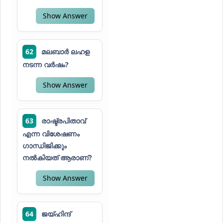
Show Answer
62
മലബാർ ലഹള
നടന്ന വർഷം?
Show Answer
63
രാഷ്ട്രപിതാവ്
എന്ന വിശേഷണം
ഗാന്ധിജിക്കും
നൽകിയത് ആരാണ്?
Show Answer
64
ജയ്ഹിന്ദ്