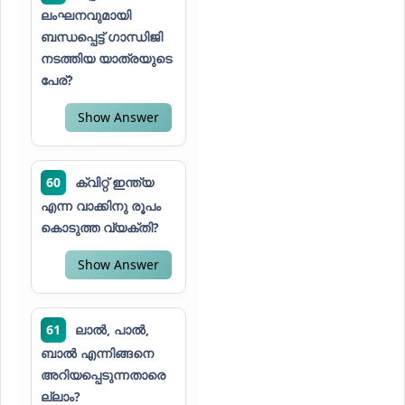
ലംഘനവുമായി
ബന്ധപ്പെട്ട് ഗാന്ധിജി
നടത്തിയ യാത്രയുടെ
പേര്?
Show Answer
60
ക്വിറ്റ് ഇന്ത്യ
എന്ന വാക്കിനു രൂപം
കൊടുത്ത വ്യക്തി?
Show Answer
61
ലാൽ, പാൽ,
ബാൽ എന്നിങ്ങനെ
അറിയപ്പെടുന്നതാരെ
ല്ലാം?