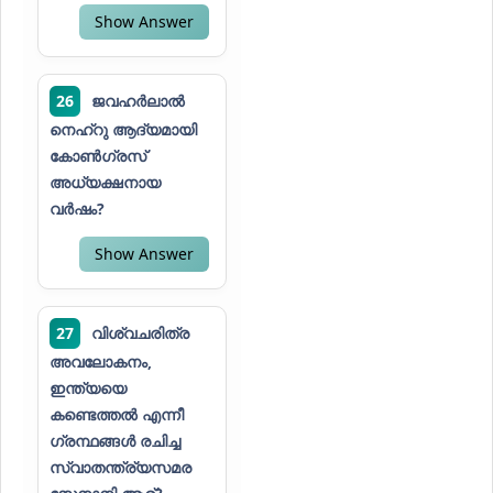
Show Answer
26
ജവഹർലാൽ
നെഹ്റു ആദ്യമായി
കോൺഗ്രസ്
അധ്യക്ഷനായ
വർഷം?
Show Answer
27
വിശ്വചരിത്ര
അവലോകനം,
ഇന്ത്യയെ
കണ്ടെത്തൽ എന്നീ
ഗ്രന്ഥങ്ങൾ രചിച്ച
സ്വാതന്ത്ര്യസമര