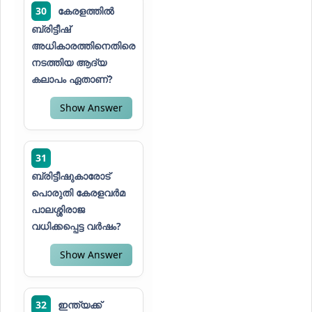
30
കേരളത്തിൽ
ബ്രിട്ടീഷ്
അധികാരത്തിനെതിരെ
നടത്തിയ ആദ്യ
കലാപം ഏതാണ്?
Show Answer
31
ബ്രിട്ടീഷുകാരോട്
പൊരുതി കേരളവർമ
പാലശ്ശിരാജ
വധിക്കപ്പെട്ട വർഷം?
Show Answer
32
ഇന്ത്യക്ക്