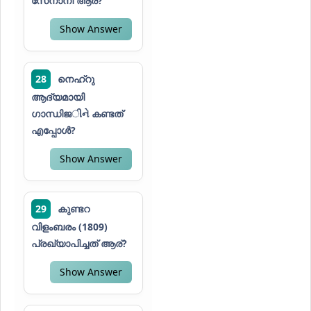
സേനാനി ആര്?
Show Answer
28
നെഹ്റു
ആദ്യമായി
ഗാന്ധിജીને കണ്ടത്
എപ്പോൾ?
Show Answer
29
കുണ്ടറ
വിളംബരം (1809)
പ്രഖ്യാപിച്ചത് ആര്?
Show Answer