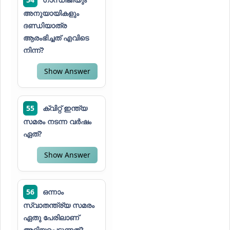
അനുയായികളും
ദണ്ഡിയാത്ര
ആരംഭിച്ചത് എവിടെ
നിന്ന്?
Show Answer
55
ക്വിറ്റ് ഇന്ത്യ
സമരം നടന്ന വർഷം
ഏത്?
Show Answer
56
ഒന്നാം
സ്വാതന്ത്ര്യ സമരം
ഏതു പേരിലാണ്
അറിയപ്പെടുന്നത്?