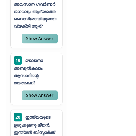
അവസാന ഗവർണർ
ജനറലും ആദ്യത്തെ
വൈസ്രോയിയുമായ
വ്യക്തി ആര്?
Show Answer
19
മൗലാനാ
അബുൽകലാം
ആസാദിന്റെ
ആത്മകഥ?
Show Answer
20
ഇന്ത്യയുടെ
ഉരുക്കുമനുഷ്യൻ,
ഇന്ത്യൻ ബിസ്മാർക്ക്