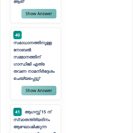
ആര്?
Show Answer
40
സമാധാനത്തിനുള്ള
നോബൽ
സമ്മാനത്തിന്
ഗാന്ധിജി എത്ര
തവണ നാമനിർദ്ദേശം
ചെയ്യപ്പെട്ടു?
Show Answer
41
ആഗസ്റ്റ് 15 ന്
സ്വാതന്ത്ര്യദിനം
ആഘോഷിക്കുന്ന