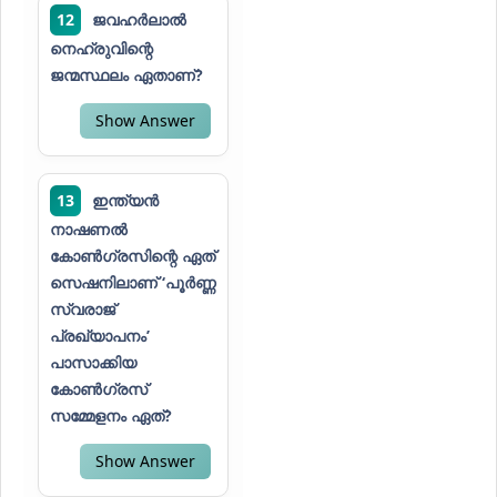
12
ജവഹർലാൽ
നെഹ്രുവിന്റെ
ജന്മസ്ഥലം ഏതാണ്?
Show Answer
13
ഇന്ത്യൻ
നാഷണൽ
കോൺഗ്രസിന്റെ ഏത്
സെഷനിലാണ് ‘പൂർണ്ണ
സ്വരാജ്
പ്രഖ്യാപനം’
പാസാക്കിയ
കോൺഗ്രസ്
സമ്മേളനം ഏത്?
Show Answer