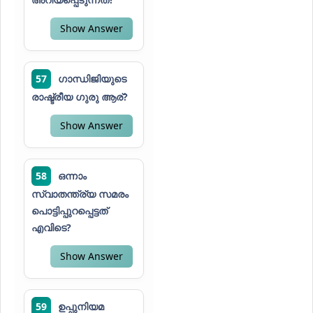
Show Answer
57
ഗാന്ധിജിയുടെ
രാഷ്ട്രീയ ഗുരു ആര്?
Show Answer
58
ഒന്നാം
സ്വാതന്ത്ര്യ സമരം
പൊട്ടിപ്പുറപ്പെട്ടത്
എവിടെ?
Show Answer
59
ഉപ്പുനിയമ