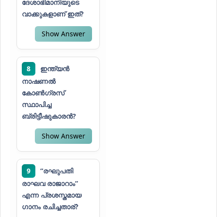
ദേശാഭിമാനിയുടെ
വാക്കുകളാണ് ഇത്?
Show Answer
8
ഇന്ത്യൻ
നാഷണൽ
കോൺഗ്രസ്
സ്ഥാപിച്ച
ബ്രിട്ടീഷുകാരൻ?
Show Answer
9
“രഘുപതി
രാഘവ രാജാറാം”
എന്ന പ്രശസ്തമായ
ഗാനം രചിച്ചതാര്?