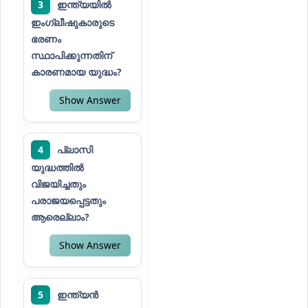
3
ഇന്ത്യയിൽ
ഇംഗ്ലീഷുകാരുടെ
ഭരണം
സ്ഥാപിക്കുന്നതിന്
കാരണമായ യുദ്ധം?
Show Answer
4
പ്ലാസി
യുദ്ധത്തിൽ
വിജയിച്ചതും
പരാജയപ്പെട്ടതും
ആരെല്ലാം?
Show Answer
5
ഇന്ത്യൻ