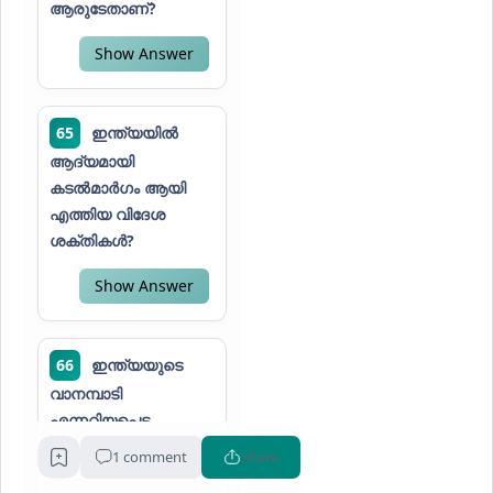
ആരുടേതാണ്?
Show Answer
65
ഇന്ത്യയിൽ
ആദ്യമായി
കടൽമാർഗം ആയി
എത്തിയ വിദേശ
ശക്തികൾ?
Show Answer
66
ഇന്ത്യയുടെ
വാനമ്പാടി
എന്നറിയപ്പെട്ട
സ്വാതന്ത്ര്യസമര
1 comment
Share
സേനാനി?