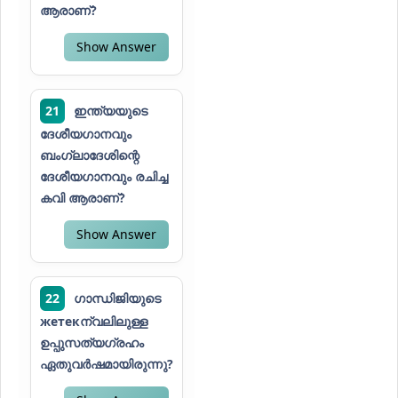
ആരാണ്?
Show Answer
21
ഇന്ത്യയുടെ
ദേശീയഗാനവും
ബംഗ്ലാദേശിന്റെ
ദേശീയഗാനവും രചിച്ച
കവി ആരാണ്?
Show Answer
22
ഗാന്ധിജിയുടെ
жетекന്വലിലുള്ള
ഉപ്പുസത്യഗ്രഹം
ഏതുവർഷമായിരുന്നു?