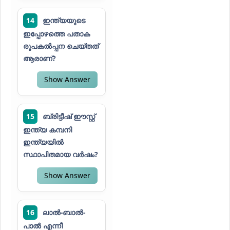
14
ഇന്ത്യയുടെ
ഇപ്പോഴത്തെ പതാക
രൂപകൽപ്പന ചെയ്തത്
ആരാണ്?
Show Answer
15
ബ്രിട്ടീഷ് ഈസ്റ്റ്
ഇന്ത്യ കമ്പനി
ഇന്ത്യയിൽ
സ്ഥാപിതമായ വർഷം?
Show Answer
16
ലാൽ-ബാൽ-
പാൽ എന്നീ