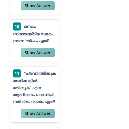
Show Answer
10
ഒന്നാം
സ്വാതന്ത്ര്യ സമരം
നടന്ന വർഷം ഏത്?
Show Answer
11
“പ്രവർത്തിക്കുക
അല്ലെങ്കിൽ
മരിക്കുക” എന്ന
ആഹ്വാനം ഗാന്ധിജി
നൽകിയ സമരം ഏത്?
Show Answer