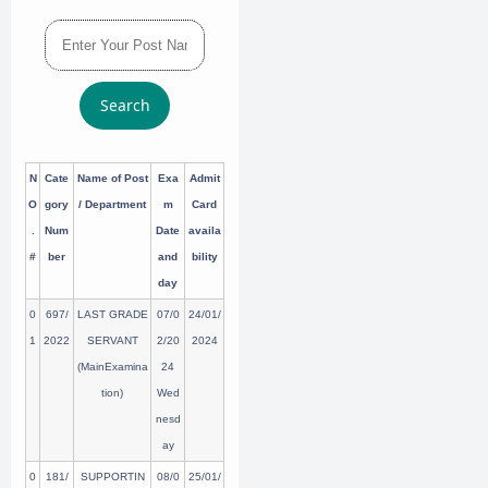
Search
N
Cate
Name of Post
Exa
Admit
O
gory
/ Department
m
Card
.
Num
Date
availa
#
ber
and
bility
day
0
697/
LAST GRADE
07/0
24/01/
1
2022
SERVANT
2/20
2024
(MainExamina
24
tion)
Wed
nesd
ay
0
181/
SUPPORTIN
08/0
25/01/