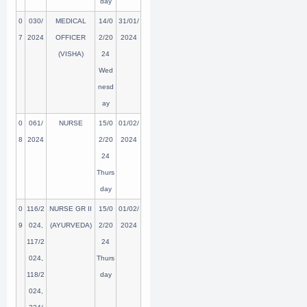
day
0
030/
MEDICAL
14/0
31/01/
7
2024
OFFICER
2/20
2024
(VISHA)
24
Wed
nesd
ay
0
061/
NURSE
15/0
01/02/
8
2024
2/20
2024
24
Thurs
day
0
116/2
NURSE GR II
15/0
01/02/
9
024,
(AYURVEDA)
2/20
2024
117/2
24
024,
Thurs
118/2
day
024,