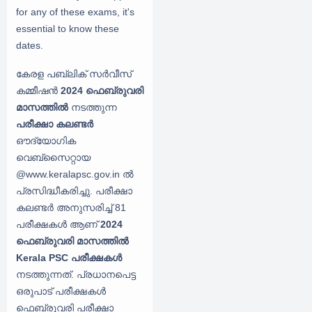
for any of these exams, it's
essential to know these
dates.
കേരള പബ്ലിക് സർവീസ്
കമ്മീഷൻ
2024 ഫെബ്രുവരി
മാസത്തില്‍
നടത്തുന്ന
പരീക്ഷാ കലണ്ടര്‍
ഔദ്യോഗിക
വെബ്സൈറ്റായ
@www.keralapsc.gov.in ൽ
പ്രസിദ്ധീകരിച്ചു. പരീക്ഷാ
കലണ്ടര്‍ അനുസരിച്ച് 81
പരീക്ഷകള്‍ ആണ്
2024
ഫെബ്രുവരി മാസത്തില്‍
Kerala PSC പരീക്ഷകൾ
നടത്തുന്നത്. പ്രധാനപെട്ട
ഒരുപാട് പരീക്ഷകള്‍
ഫെബ്രുവരി പരീക്ഷാ