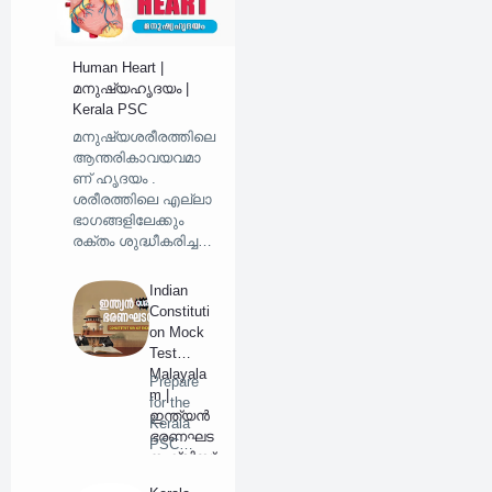
Human Heart |
മനുഷ്യഹൃദയം |
Kerala PSC
മനുഷ്യശരീരത്തിലെ
ആന്തരികാവയവമാ
ണ് ഹൃദയം .
ശരീരത്തിലെ എല്ലാ
ഭാഗങ്ങളിലേക്കും
രക്തം ശുദ്ധീകരിച്ച…
Indian
Constituti
on Mock
Test
Malayala
Prepare
m |
for the
ഇന്ത്യൻ
Kerala
ഭരണഘട
PSC
ന ക്വിസ്
exams
| Kerala
with our