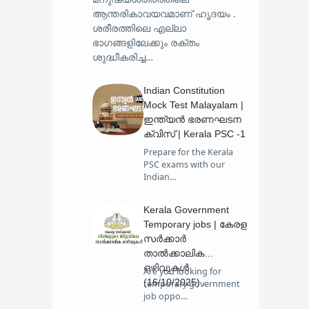
ആന്തരികാവയവമാണ് ഹൃദയം .
ശരീരത്തിലെ എല്ലാ
ഭാഗങ്ങളിലേക്കും രക്തം
ശുദ്ധീകരിച്ച…
Indian Constitution
Mock Test Malayalam |
ഇന്ത്യൻ ഭരണഘടന
ക്വിസ് | Kerala PSC -1
Prepare for the Kerala
PSC exams with our
Indian…
Kerala Government
Temporary jobs | കേരള
സര്‍ക്കാര്‍
താല്‍ക്കാലിക
ഒഴിവുകള്‍
Are you looking for
(16/10/2025) .
temporary government
job oppo…