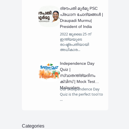
ദ്രൗപതി മുർമു PSC
പ്രധാന ചോദ്യങ്ങൾ |
Draupadi Murmu|
President of India
2022 ജൂലൈ 25 ന്
ഇന്ത്യയുടെ
രാഷ്ട്രപതിയായി
അധികാര…
Independence Day
Quiz |
സ്വാതന്ത്ര്യദിനം
ക്വിസ് | Mock Test
Malayalam
Our Independence Day
Quiz is the perfect tool to
…
Categories