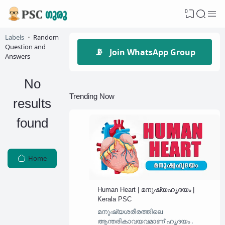
0
Labels
Random
Question and
📡
Join WhatsApp Group
Answers
No
Trending Now
results
found
Home
Human Heart | മനുഷ്യഹൃദയം |
Kerala PSC
മനുഷ്യശരീരത്തിലെ
ആന്തരികാവയവമാണ് ഹൃദയം .